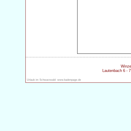
Winze
Lautenbach 6 - 7
Urlaub im Schwarzwald: www.badenpage.de