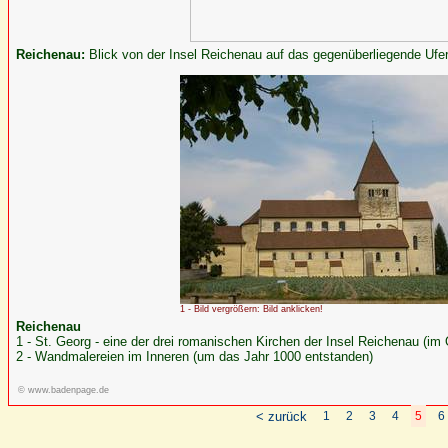
Reichenau:
Blick von der Insel Reichenau auf das gegenüberliegende Ufe
1 - Bild vergrößern: Bild anklicken!
Reichenau
1 - St. Georg - eine der drei romanischen Kirchen der Insel Reichenau (im O
2 - Wandmalereien im Inneren (um das Jahr 1000 entstanden)
© www.badenpage.de
< zurück
1
2
3
4
5
6