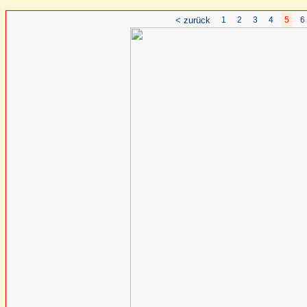
< zurück
1
2
3
4
5
6